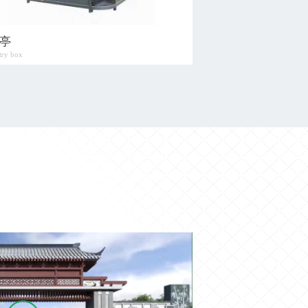
亭
电动门伸缩门
try box
Electrically operated gate