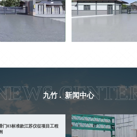
NEWS CENTE
九竹 .
新闻中心
滑门03标准款江苏仪征项目工程
例